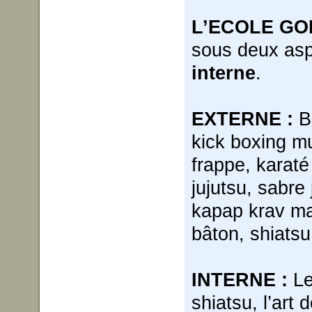
L’ECOLE GOR
sous deux asp
interne
.
EXTERNE :
Bo
kick boxing m
frappe, karaté
jujutsu, sabre
kapap krav ma
bâton, shiatsu
INTERNE :
Le
shiatsu, l’art 