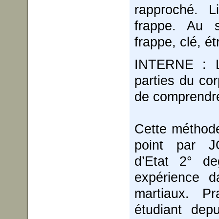
rapproché. L
frappe. Au 
frappe, clé, é
INTERNE : L’
parties du corp
de comprendre
Cette méthode
point par 
d’Etat 2° d
expérience 
martiaux. Pr
étudiant dep