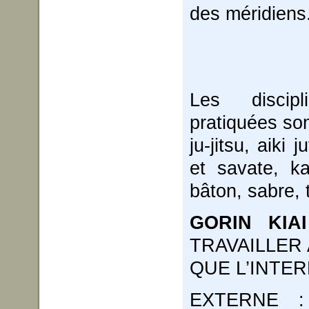
des méridiens
Les disci
pratiquées son
ju-jitsu, aiki 
et savate, k
bâton, sabre, 
GORIN KIA
TRAVAILLER 
QUE L’INTER
EXTERNE : d