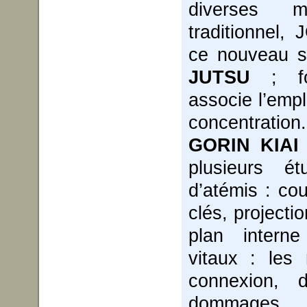
diverses
traditionnel
ce nouveau s
JUTSU
; for
associe l’emplo
concentration.
GORIN KIAI
plusieurs é
d’atémis : co
clés, projecti
plan interne
vitaux : les r
connexion, 
dommages, p